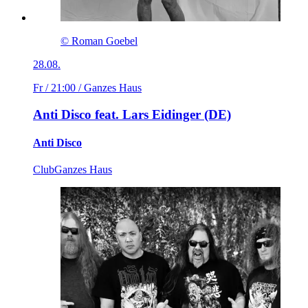
© Roman Goebel
28.08.
Fr / 21:00
/ Ganzes Haus
Anti Disco feat. Lars Eidinger (DE)
Anti Disco
Club
Ganzes Haus