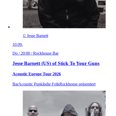
© Jesse Barnett
10.09.
Do / 20:00
/ Rockhouse Bar
Jesse Barnett (US) of Stick To Your Guns
Acoustic Europe Tour 2026
Bar
Acoustic Punk
Indie Folk
Rockhouse präsentiert