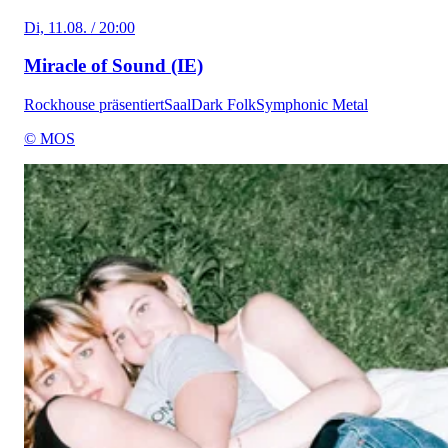
Di, 11.08. / 20:00
Miracle of Sound (IE)
Rockhouse präsentiert
Saal
Dark Folk
Symphonic Metal
© MOS