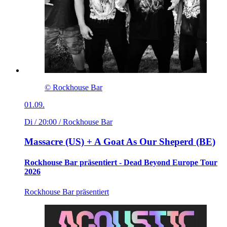
© Rockhouse Bar
01.09.
Di / 20:00
/ Rockhouse Bar
Massacre (US) + A Goat As Our Sheperd (BE)
Rockhouse Bar präsentiert - Dead Beyond Europe Tour
2026
Rockhouse Bar präsentiert