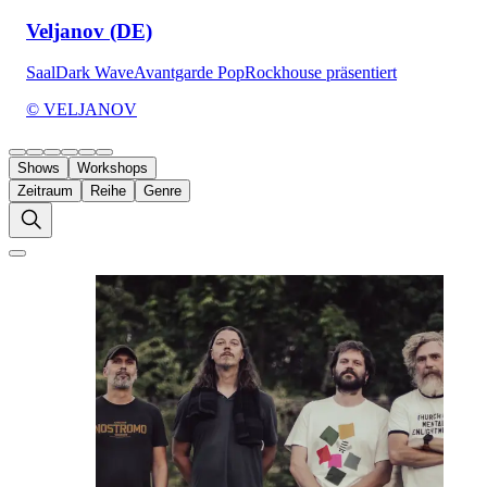
Veljanov (DE)
Saal
Dark Wave
Avantgarde Pop
Rockhouse präsentiert
© VELJANOV
Shows
Workshops
Zeitraum
Reihe
Genre