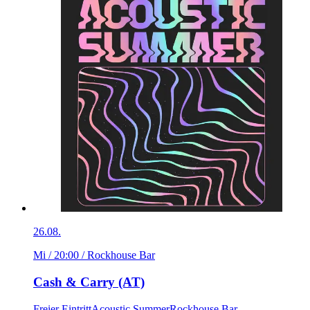
26.08.
Mi / 20:00
/ Rockhouse Bar
Cash & Carry (AT)
Freier Eintritt
Acoustic Summer
Rockhouse Bar