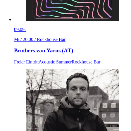
09.09.
Mi / 20:00
/ Rockhouse Bar
Brothers van Yarns (AT)
Freier Eintritt
Acoustic Summer
Rockhouse Bar