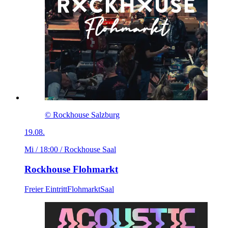
© Rockhouse Salzburg
19.08.
Mi / 18:00
/ Rockhouse Saal
Rockhouse Flohmarkt
Freier Eintritt
Flohmarkt
Saal