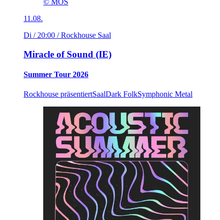
© MOS
11.08.
Di / 20:00
/ Rockhouse Saal
Miracle of Sound (IE)
Summer Tour 2026
Rockhouse präsentiert
Saal
Dark Folk
Symphonic Metal