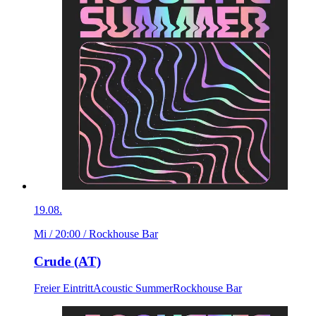
19.08.
Mi / 20:00
/ Rockhouse Bar
Crude (AT)
Freier Eintritt
Acoustic Summer
Rockhouse Bar