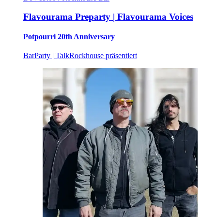
Flavourama Preparty | Flavourama Voices
Potpourri 20th Anniversary
Bar
Party | Talk
Rockhouse präsentiert