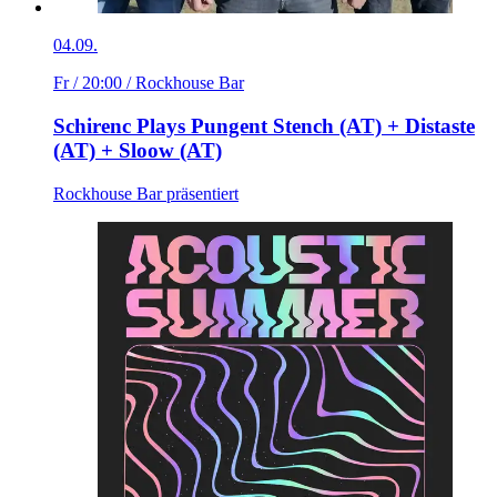
04.09.
Fr / 20:00
/ Rockhouse Bar
Schirenc Plays Pungent Stench (AT) + Distaste
(AT) + Sloow (AT)
Rockhouse Bar präsentiert