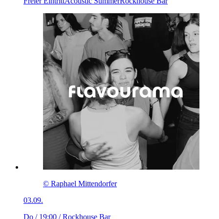
Freier Eintritt
Acoustic Summer
Rockhouse Bar
© Raphael Mittendorfer
03.09.
Do / 19:00
/ Rockhouse Bar