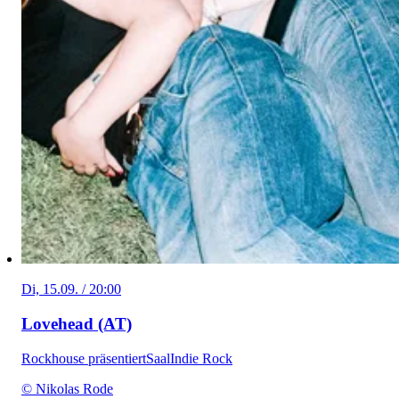
Di, 15.09. / 20:00
Lovehead (AT)
Rockhouse präsentiert
Saal
Indie Rock
© Nikolas Rode