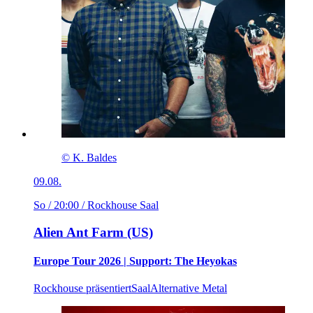
© K. Baldes
09.08.
So / 20:00
/ Rockhouse Saal
Alien Ant Farm (US)
Europe Tour 2026 | Support: The Heyokas
Rockhouse präsentiert
Saal
Alternative Metal