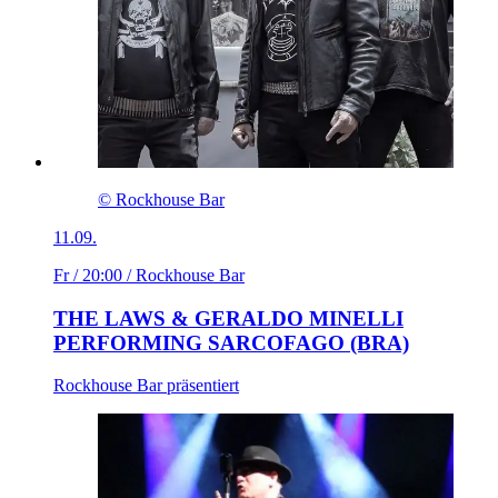
© Rockhouse Bar
11.09.
Fr / 20:00
/ Rockhouse Bar
THE LAWS & GERALDO MINELLI
PERFORMING SARCOFAGO (BRA)
Rockhouse Bar präsentiert