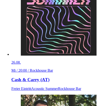
26.08.
Mi / 20:00
/ Rockhouse Bar
Cash & Carry (AT)
Freier Eintritt
Acoustic Summer
Rockhouse Bar