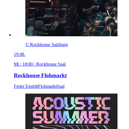
© Rockhouse Salzburg
19.08.
Mi / 18:00
/ Rockhouse Saal
Rockhouse Flohmarkt
Freier Eintritt
Flohmarkt
Saal