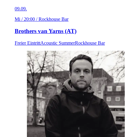
09.09.
Mi / 20:00
/ Rockhouse Bar
Brothers van Yarns (AT)
Freier Eintritt
Acoustic Summer
Rockhouse Bar