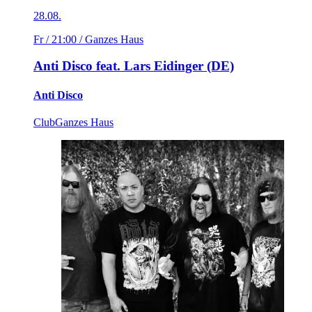
28.08.
Fr / 21:00
/ Ganzes Haus
Anti Disco feat. Lars Eidinger (DE)
Anti Disco
Club
Ganzes Haus