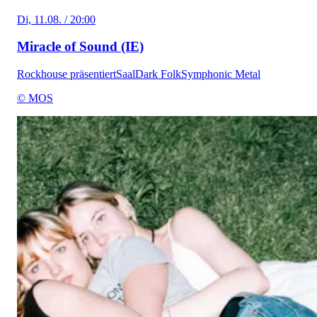
Di, 11.08. / 20:00
Miracle of Sound (IE)
Rockhouse präsentiert
Saal
Dark Folk
Symphonic Metal
© MOS