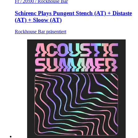
Fr / 20:00
/ Rockhouse Bar
Schirenc Plays Pungent Stench (AT) + Distaste
(AT) + Sloow (AT)
Rockhouse Bar präsentiert