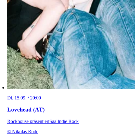
Di, 15.09. / 20:00
Lovehead (AT)
Rockhouse präsentiert
Saal
Indie Rock
© Nikolas Rode