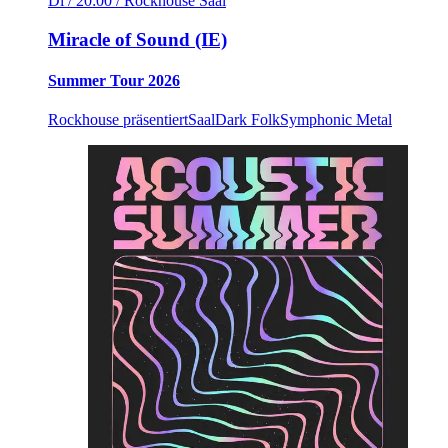
Di / 20:00
/ Rockhouse Saal
Miracle of Sound (IE)
Summer Tour 2026
Rockhouse präsentiert
Saal
Dark Folk
Symphonic Metal