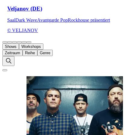
Veljanov (DE)
Saal
Dark Wave
Avantgarde Pop
Rockhouse präsentiert
© VELJANOV
Shows
Workshops
Zeitraum
Reihe
Genre