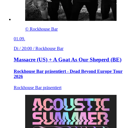
© Rockhouse Bar
01.09.
Di / 20:00
/ Rockhouse Bar
Massacre (US) + A Goat As Our Sheperd (BE)
Rockhouse Bar präsentiert - Dead Beyond Europe Tour
2026
Rockhouse Bar präsentiert