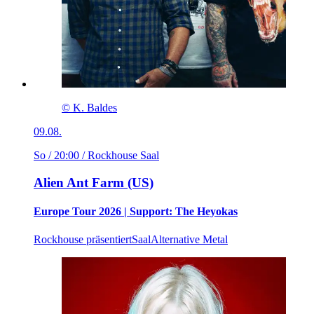
© K. Baldes
09.08.
So / 20:00
/ Rockhouse Saal
Alien Ant Farm (US)
Europe Tour 2026 | Support: The Heyokas
Rockhouse präsentiert
Saal
Alternative Metal