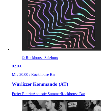
© Rockhouse Salzburg
02.09.
Mi / 20:00
/ Rockhouse Bar
Wurlizzer Kommando (AT)
Freier Eintritt
Acoustic Summer
Rockhouse Bar