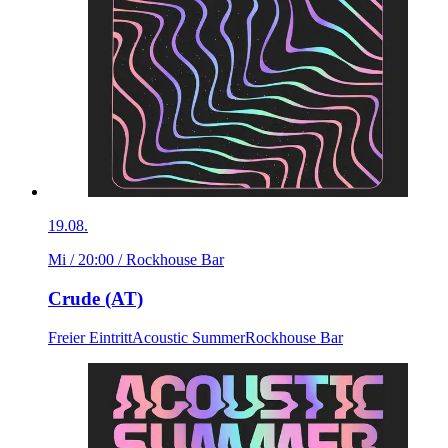
19.08.
Mi / 20:00
/ Rockhouse Bar
Crude (AT)
Freier Eintritt
Acoustic Summer
Rockhouse Bar