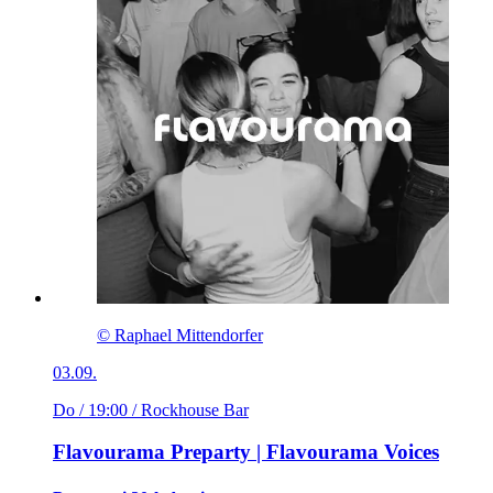
© Raphael Mittendorfer
03.09.
Do / 19:00
/ Rockhouse Bar
Flavourama Preparty | Flavourama Voices