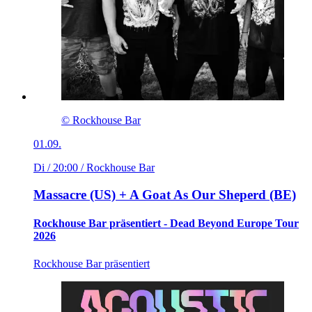
© Rockhouse Bar
01.09.
Di / 20:00
/ Rockhouse Bar
Massacre (US) + A Goat As Our Sheperd (BE)
Rockhouse Bar präsentiert - Dead Beyond Europe Tour
2026
Rockhouse Bar präsentiert