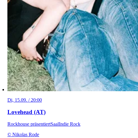
Di, 15.09. / 20:00
Lovehead (AT)
Rockhouse präsentiert
Saal
Indie Rock
© Nikolas Rode