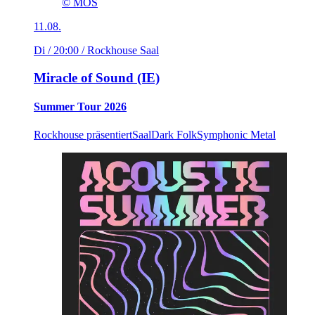
© MOS
11.08.
Di / 20:00
/ Rockhouse Saal
Miracle of Sound (IE)
Summer Tour 2026
Rockhouse präsentiert
Saal
Dark Folk
Symphonic Metal