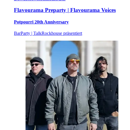
Flavourama Preparty | Flavourama Voices
Potpourri 20th Anniversary
Bar
Party | Talk
Rockhouse präsentiert