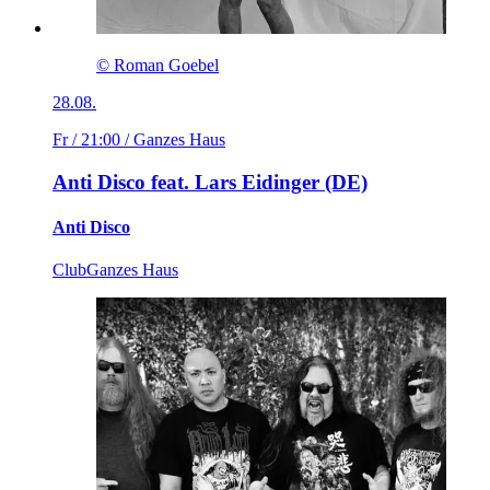
© Roman Goebel
28.08.
Fr / 21:00
/ Ganzes Haus
Anti Disco feat. Lars Eidinger (DE)
Anti Disco
Club
Ganzes Haus