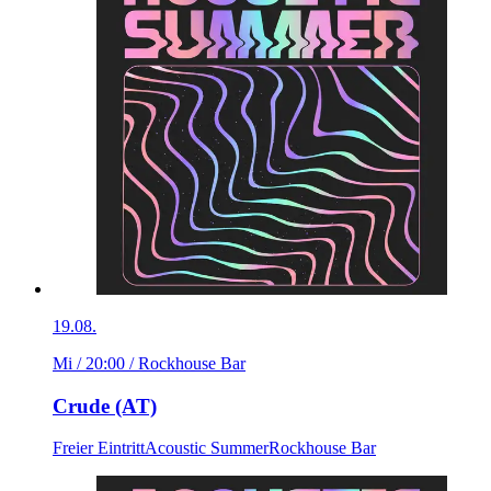
19.08.
Mi / 20:00
/ Rockhouse Bar
Crude (AT)
Freier Eintritt
Acoustic Summer
Rockhouse Bar