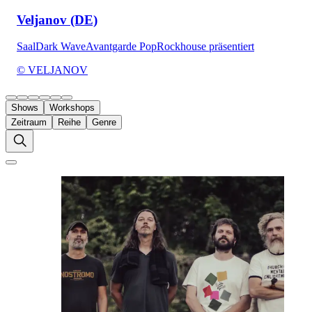
Veljanov (DE)
Saal
Dark Wave
Avantgarde Pop
Rockhouse präsentiert
© VELJANOV
Shows
Workshops
Zeitraum
Reihe
Genre