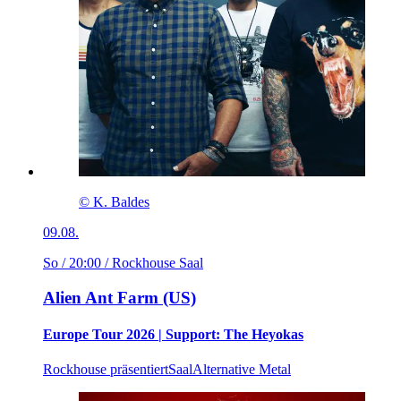
© K. Baldes
09.08.
So / 20:00
/ Rockhouse Saal
Alien Ant Farm (US)
Europe Tour 2026 | Support: The Heyokas
Rockhouse präsentiert
Saal
Alternative Metal