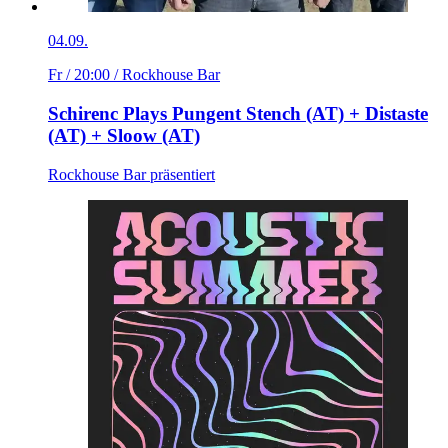
04.09.
Fr / 20:00
/ Rockhouse Bar
Schirenc Plays Pungent Stench (AT) + Distaste
(AT) + Sloow (AT)
Rockhouse Bar präsentiert