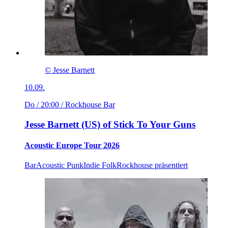
© Jesse Barnett
10.09.
Do / 20:00
/ Rockhouse Bar
Jesse Barnett (US) of Stick To Your Guns
Acoustic Europe Tour 2026
Bar
Acoustic Punk
Indie Folk
Rockhouse präsentiert