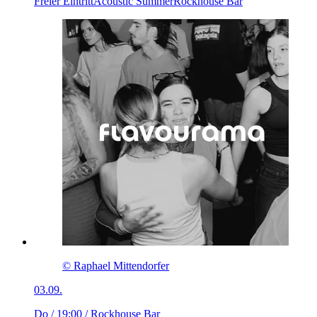
Freier Eintritt
Acoustic Summer
Rockhouse Bar
© Raphael Mittendorfer
03.09.
Do / 19:00
/ Rockhouse Bar