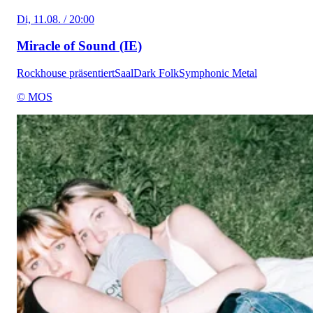
Di, 11.08. / 20:00
Miracle of Sound (IE)
Rockhouse präsentiert
Saal
Dark Folk
Symphonic Metal
© MOS