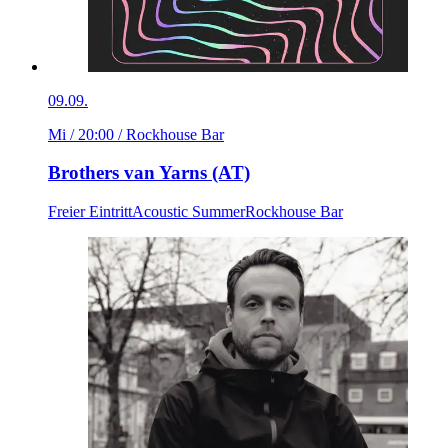
09.09.
Mi / 20:00
/ Rockhouse Bar
Brothers van Yarns (AT)
Freier Eintritt
Acoustic Summer
Rockhouse Bar