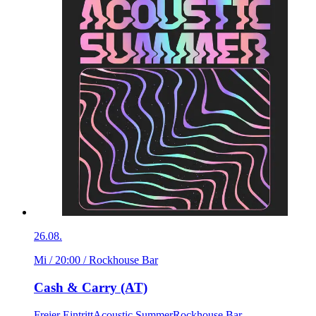
26.08.
Mi / 20:00
/ Rockhouse Bar
Cash & Carry (AT)
Freier Eintritt
Acoustic Summer
Rockhouse Bar