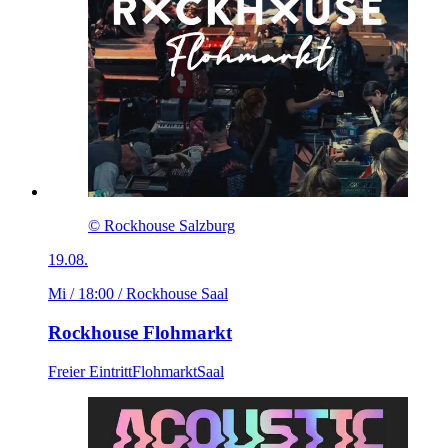
© Rockhouse Salzburg
19.08.
Mi / 18:00
/ Rockhouse Saal
Rockhouse Flohmarkt
Freier Eintritt
Flohmarkt
Saal