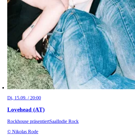
Di, 15.09. / 20:00
Lovehead (AT)
Rockhouse präsentiert
Saal
Indie Rock
© Nikolas Rode