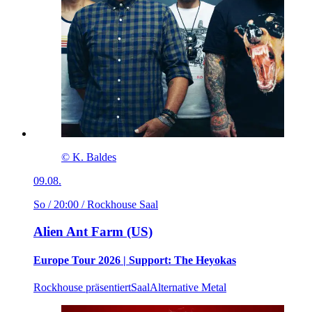
© K. Baldes
09.08.
So / 20:00
/ Rockhouse Saal
Alien Ant Farm (US)
Europe Tour 2026 | Support: The Heyokas
Rockhouse präsentiert
Saal
Alternative Metal