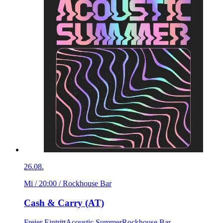
26.08.
Mi / 20:00
/ Rockhouse Bar
Cash & Carry (AT)
Freier Eintritt
Acoustic Summer
Rockhouse Bar