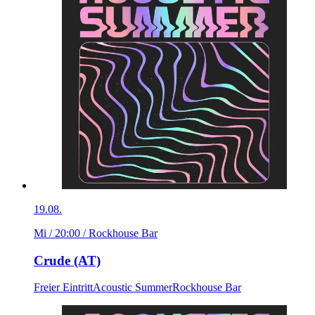
19.08.
Mi / 20:00
/ Rockhouse Bar
Crude (AT)
Freier Eintritt
Acoustic Summer
Rockhouse Bar