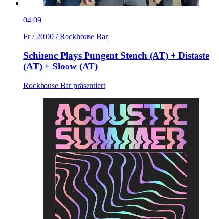
04.09.
Fr / 20:00
/ Rockhouse Bar
Schirenc Plays Pungent Stench (AT) + Distaste
(AT) + Sloow (AT)
Rockhouse Bar präsentiert