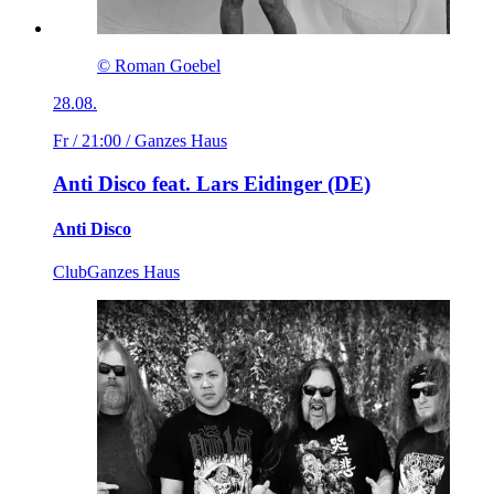
© Roman Goebel
28.08.
Fr / 21:00
/ Ganzes Haus
Anti Disco feat. Lars Eidinger (DE)
Anti Disco
Club
Ganzes Haus