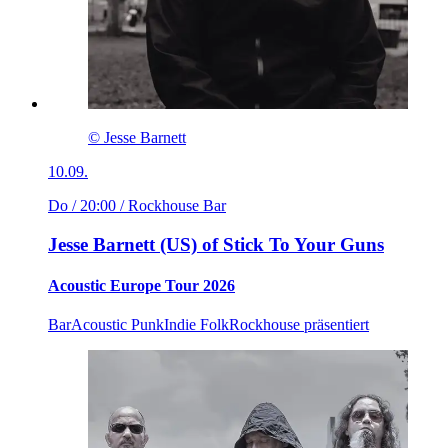
© Jesse Barnett
10.09.
Do / 20:00
/ Rockhouse Bar
Jesse Barnett (US) of Stick To Your Guns
Acoustic Europe Tour 2026
Bar
Acoustic Punk
Indie Folk
Rockhouse präsentiert