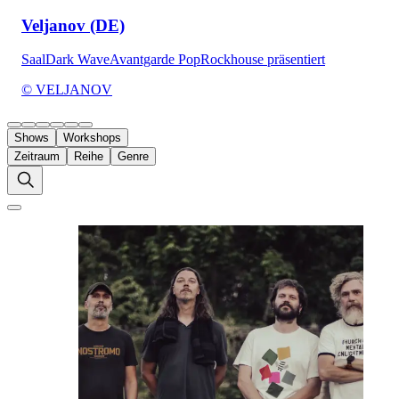
Veljanov (DE)
Saal
Dark Wave
Avantgarde Pop
Rockhouse präsentiert
© VELJANOV
Shows
Workshops
Zeitraum
Reihe
Genre