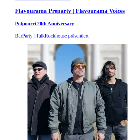
Flavourama Preparty | Flavourama Voices
Potpourri 20th Anniversary
Bar
Party | Talk
Rockhouse präsentiert