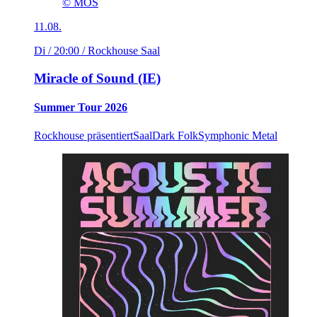
© MOS
11.08.
Di / 20:00
/ Rockhouse Saal
Miracle of Sound (IE)
Summer Tour 2026
Rockhouse präsentiert
Saal
Dark Folk
Symphonic Metal