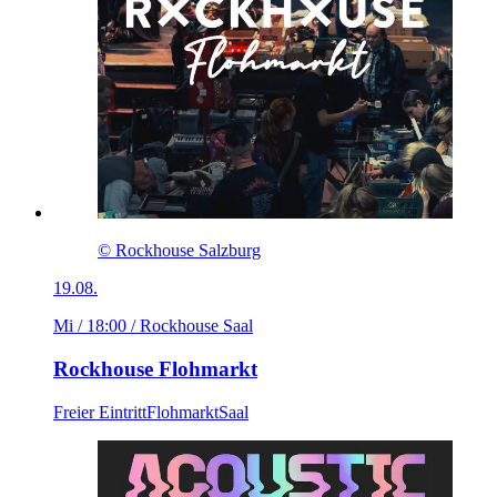
© Rockhouse Salzburg
19.08.
Mi / 18:00
/ Rockhouse Saal
Rockhouse Flohmarkt
Freier Eintritt
Flohmarkt
Saal