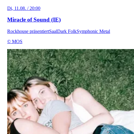
Di, 11.08. / 20:00
Miracle of Sound (IE)
Rockhouse präsentiert
Saal
Dark Folk
Symphonic Metal
© MOS