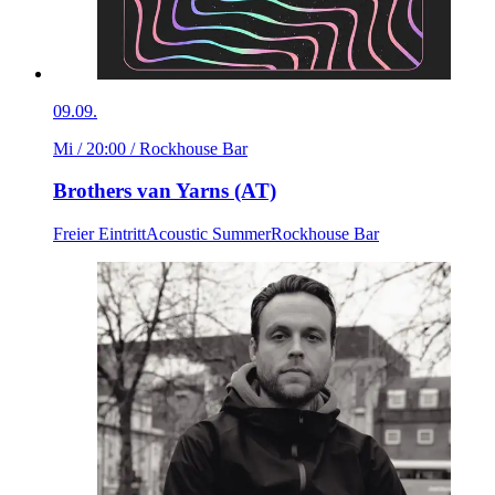
09.09.
Mi / 20:00
/ Rockhouse Bar
Brothers van Yarns (AT)
Freier Eintritt
Acoustic Summer
Rockhouse Bar