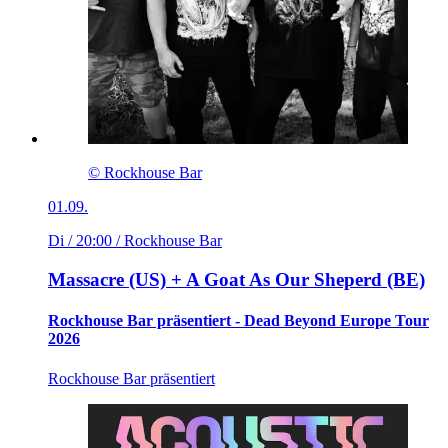
© Rockhouse Bar
01.09.
Di / 20:00
/ Rockhouse Bar
Massacre (US) + A Goat As Our Sheperd (BE)
Rockhouse Bar präsentiert - Dead Beyond Europe Tour
2026
Rockhouse Bar präsentiert