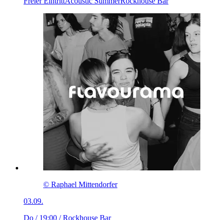
Freier Eintritt
Acoustic Summer
Rockhouse Bar
© Raphael Mittendorfer
03.09.
Do / 19:00
/ Rockhouse Bar