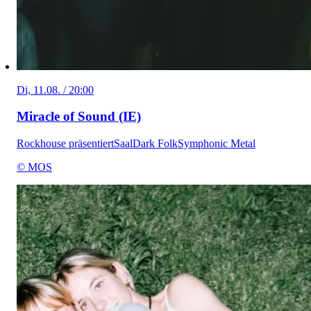
Di, 11.08. / 20:00
Miracle of Sound (IE)
Rockhouse präsentiert
Saal
Dark Folk
Symphonic Metal
© MOS