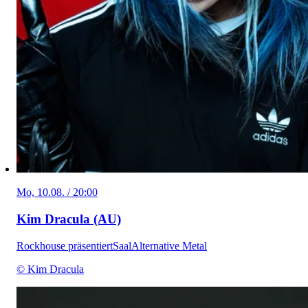
Mo, 10.08. / 20:00
Kim Dracula (AU)
Rockhouse präsentiert
Saal
Alternative Metal
© Kim Dracula