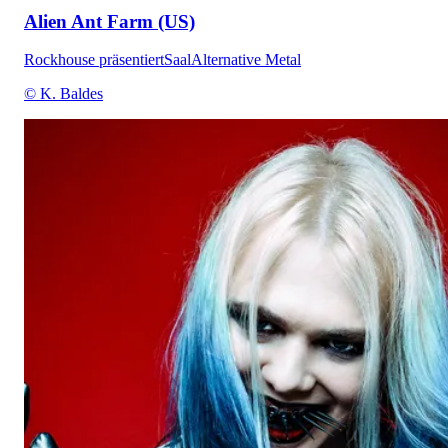
Alien Ant Farm (US)
Rockhouse präsentiert
Saal
Alternative Metal
© K. Baldes