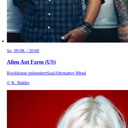
So, 09.08. / 20:00
Alien Ant Farm (US)
Rockhouse präsentiert
Saal
Alternative Metal
© K. Baldes