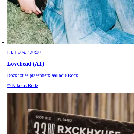
Di, 15.09. / 20:00
Lovehead (AT)
Rockhouse präsentiert
Saal
Indie Rock
© Nikolas Rode