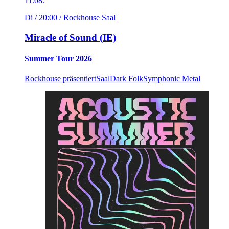
11.08.
Di / 20:00
/ Rockhouse Saal
Miracle of Sound (IE)
Summer Tour 2026
Rockhouse präsentiert
Saal
Dark Folk
Symphonic Metal