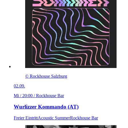
© Rockhouse Salzburg
02.09.
Mi / 20:00
/ Rockhouse Bar
Wurlizzer Kommando (AT)
Freier Eintritt
Acoustic Summer
Rockhouse Bar