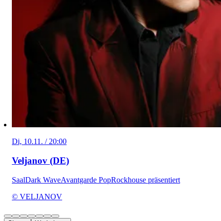
Di, 10.11. / 20:00
Veljanov (DE)
Saal
Dark Wave
Avantgarde Pop
Rockhouse präsentiert
© VELJANOV