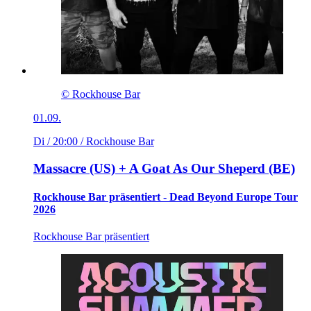
© Rockhouse Bar
01.09.
Di / 20:00
/ Rockhouse Bar
Massacre (US) + A Goat As Our Sheperd (BE)
Rockhouse Bar präsentiert - Dead Beyond Europe Tour
2026
Rockhouse Bar präsentiert