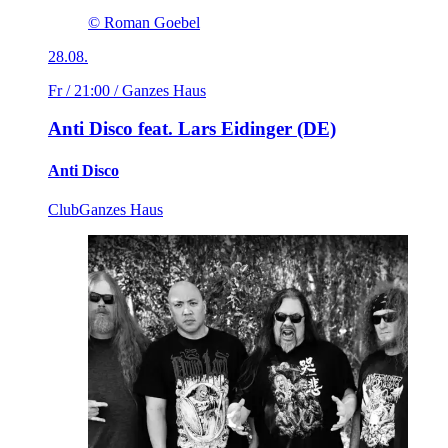
© Roman Goebel
28.08.
Fr / 21:00
/ Ganzes Haus
Anti Disco feat. Lars Eidinger (DE)
Anti Disco
Club
Ganzes Haus