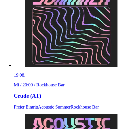
19.08.
Mi / 20:00
/ Rockhouse Bar
Crude (AT)
Freier Eintritt
Acoustic Summer
Rockhouse Bar