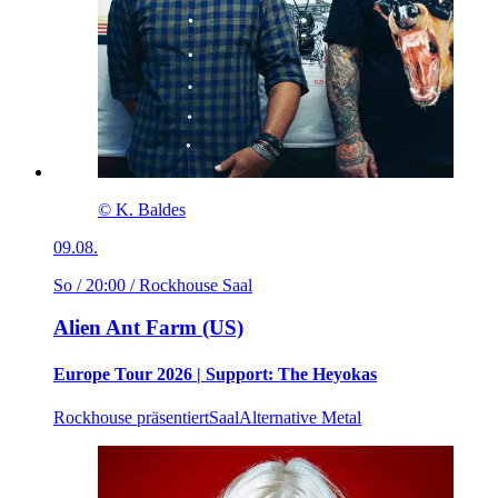
© K. Baldes
09.08.
So / 20:00
/ Rockhouse Saal
Alien Ant Farm (US)
Europe Tour 2026 | Support: The Heyokas
Rockhouse präsentiert
Saal
Alternative Metal