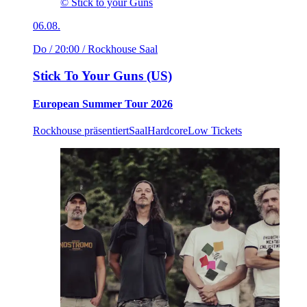
© Stick to your Guns
06.08.
Do / 20:00
/ Rockhouse Saal
Stick To Your Guns (US)
European Summer Tour 2026
Rockhouse präsentiert
Saal
Hardcore
Low Tickets