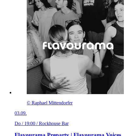
© Raphael Mittendorfer
03.09.
Do / 19:00
/ Rockhouse Bar
Flavourama Preparty | Flavourama Voices