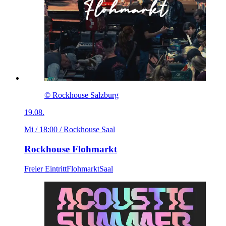
© Rockhouse Salzburg
19.08.
Mi / 18:00
/ Rockhouse Saal
Rockhouse Flohmarkt
Freier Eintritt
Flohmarkt
Saal