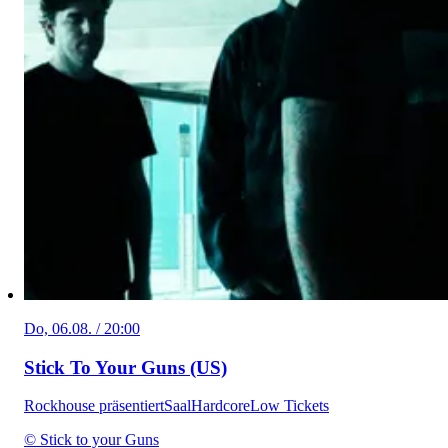
Do, 06.08. / 20:00
Stick To Your Guns (US)
Rockhouse präsentiert
Saal
Hardcore
Low Tickets
© Stick to your Guns