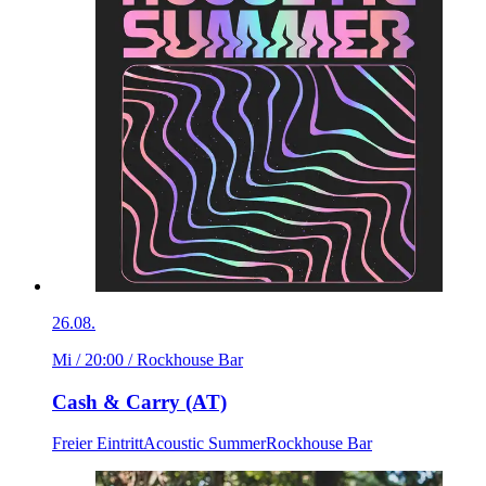
26.08.
Mi / 20:00
/ Rockhouse Bar
Cash & Carry (AT)
Freier Eintritt
Acoustic Summer
Rockhouse Bar