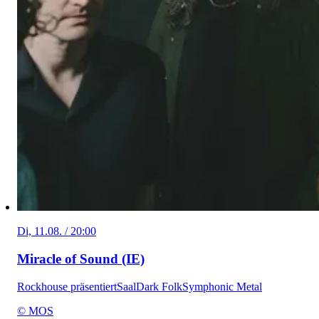
Di, 11.08. / 20:00
Miracle of Sound (IE)
Rockhouse präsentiert
Saal
Dark Folk
Symphonic Metal
© MOS