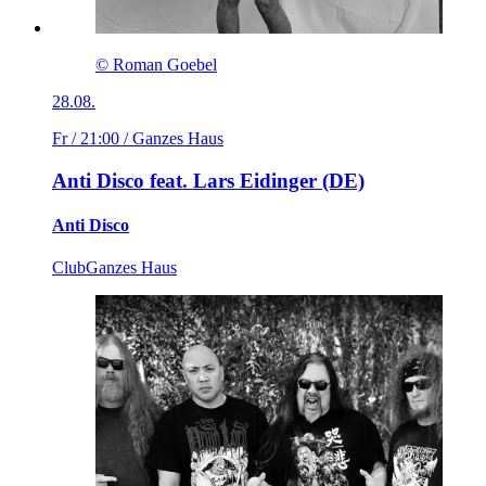
© Roman Goebel
28.08.
Fr / 21:00
/ Ganzes Haus
Anti Disco feat. Lars Eidinger (DE)
Anti Disco
Club
Ganzes Haus