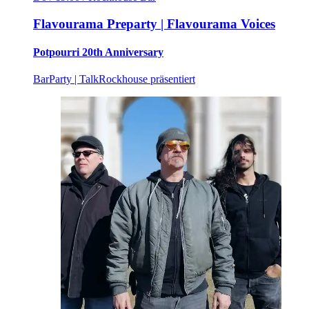
Flavourama Preparty | Flavourama Voices
Potpourri 20th Anniversary
Bar
Party | Talk
Rockhouse präsentiert