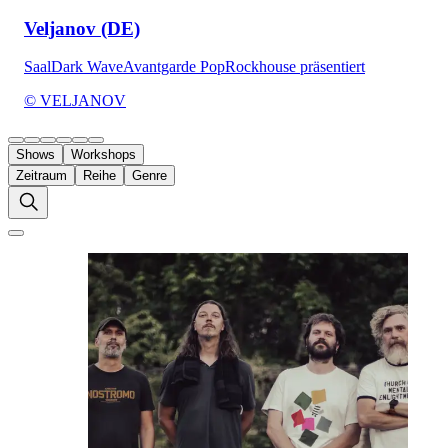
Veljanov (DE)
Saal
Dark Wave
Avantgarde Pop
Rockhouse präsentiert
© VELJANOV
Shows
Workshops
Zeitraum
Reihe
Genre