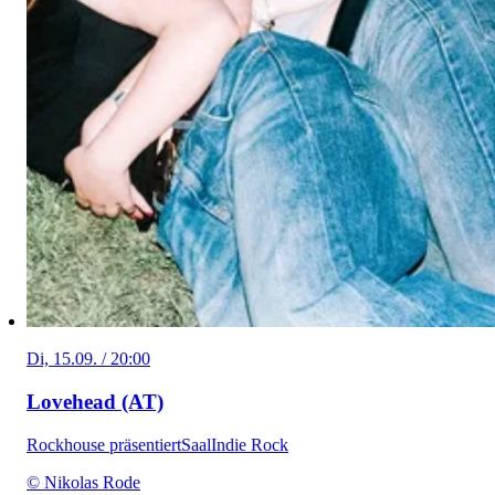
Di, 15.09. / 20:00
Lovehead (AT)
Rockhouse präsentiert
Saal
Indie Rock
© Nikolas Rode