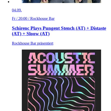
04.09.
Fr / 20:00
/ Rockhouse Bar
Schirenc Plays Pungent Stench (AT) + Distaste
(AT) + Sloow (AT)
Rockhouse Bar präsentiert