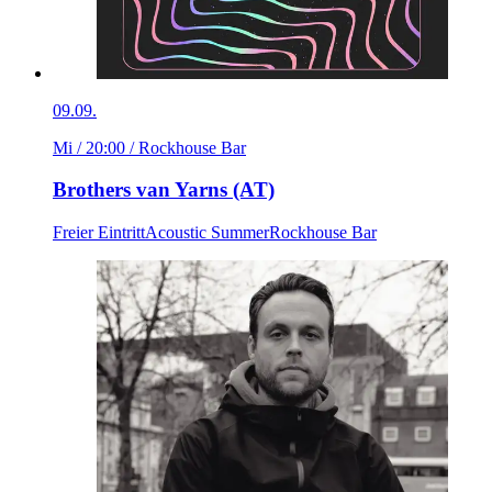
09.09.
Mi / 20:00
/ Rockhouse Bar
Brothers van Yarns (AT)
Freier Eintritt
Acoustic Summer
Rockhouse Bar