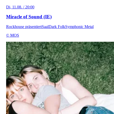
Di, 11.08. / 20:00
Miracle of Sound (IE)
Rockhouse präsentiert
Saal
Dark Folk
Symphonic Metal
© MOS