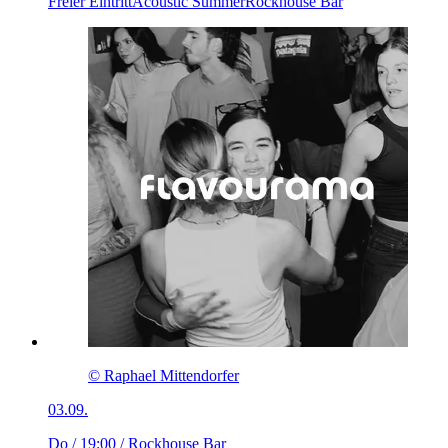
Freier Eintritt
Acoustic Summer
Rockhouse Bar
© Raphael Mittendorfer
03.09.
Do / 19:00
/ Rockhouse Bar