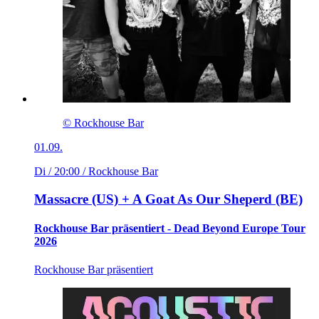
© Rockhouse Bar
01.09.
Di / 20:00
/ Rockhouse Bar
Massacre (US) + A Goat As Our Sheperd (BE)
Rockhouse Bar präsentiert - Dead Beyond Europe Tour
2026
Rockhouse Bar präsentiert