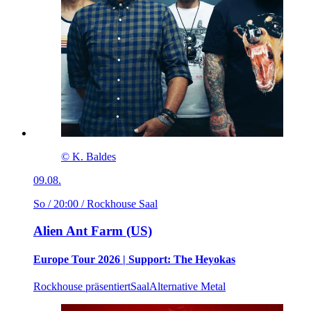
© K. Baldes
09.08.
So / 20:00
/ Rockhouse Saal
Alien Ant Farm (US)
Europe Tour 2026 | Support: The Heyokas
Rockhouse präsentiert
Saal
Alternative Metal