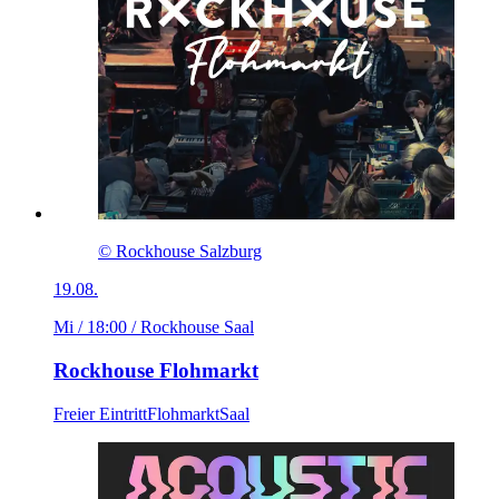
© Rockhouse Salzburg
19.08.
Mi / 18:00
/ Rockhouse Saal
Rockhouse Flohmarkt
Freier Eintritt
Flohmarkt
Saal