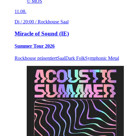
© MOS
11.08.
Di / 20:00
/ Rockhouse Saal
Miracle of Sound (IE)
Summer Tour 2026
Rockhouse präsentiert
Saal
Dark Folk
Symphonic Metal