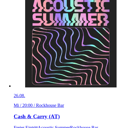
26.08.
Mi / 20:00
/ Rockhouse Bar
Cash & Carry (AT)
Freier Eintritt
Acoustic Summer
Rockhouse Bar