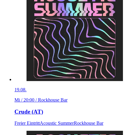
19.08.
Mi / 20:00
/ Rockhouse Bar
Crude (AT)
Freier Eintritt
Acoustic Summer
Rockhouse Bar