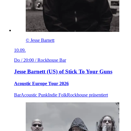
© Jesse Barnett
10.09.
Do / 20:00
/ Rockhouse Bar
Jesse Barnett (US) of Stick To Your Guns
Acoustic Europe Tour 2026
Bar
Acoustic Punk
Indie Folk
Rockhouse präsentiert