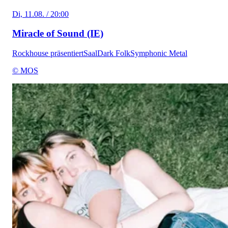
Di, 11.08. / 20:00
Miracle of Sound (IE)
Rockhouse präsentiert
Saal
Dark Folk
Symphonic Metal
© MOS