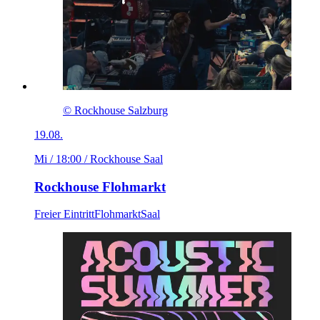
© Rockhouse Salzburg
19.08.
Mi / 18:00
/ Rockhouse Saal
Rockhouse Flohmarkt
Freier Eintritt
Flohmarkt
Saal