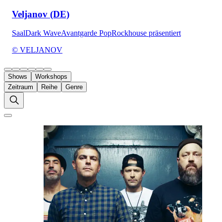
Veljanov (DE)
Saal
Dark Wave
Avantgarde Pop
Rockhouse präsentiert
© VELJANOV
Shows
Workshops
Zeitraum
Reihe
Genre