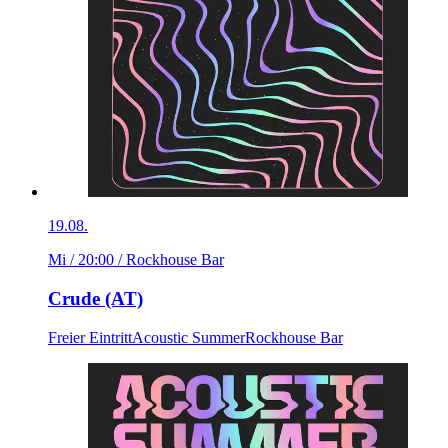
19.08.
Mi / 20:00
/ Rockhouse Bar
Crude (AT)
Freier Eintritt
Acoustic Summer
Rockhouse Bar