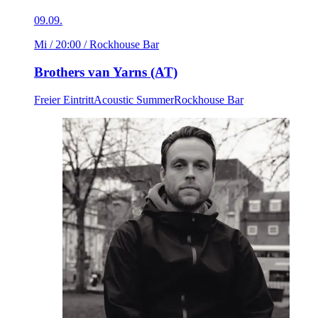
09.09.
Mi / 20:00
/ Rockhouse Bar
Brothers van Yarns (AT)
Freier Eintritt
Acoustic Summer
Rockhouse Bar