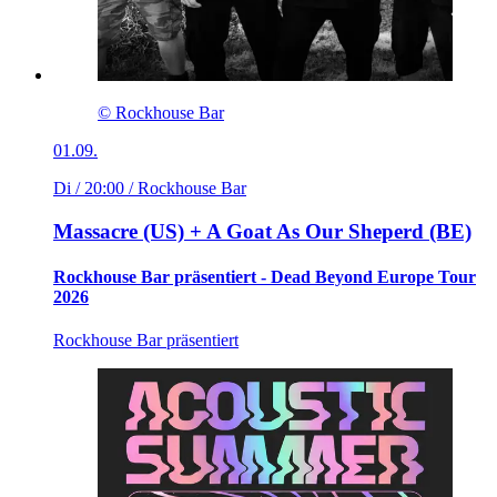
© Rockhouse Bar
01.09.
Di / 20:00
/ Rockhouse Bar
Massacre (US) + A Goat As Our Sheperd (BE)
Rockhouse Bar präsentiert - Dead Beyond Europe Tour
2026
Rockhouse Bar präsentiert