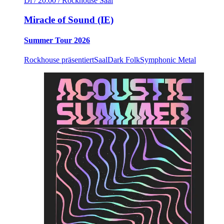
Di / 20:00
/ Rockhouse Saal
Miracle of Sound (IE)
Summer Tour 2026
Rockhouse präsentiert
Saal
Dark Folk
Symphonic Metal