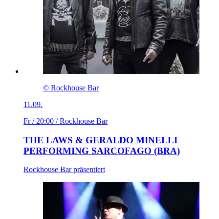
© Rockhouse Bar
11.09.
Fr / 20:00
/ Rockhouse Bar
THE LAWS & GERALDO MINELLI
PERFORMING SARCOFAGO (BRA)
Rockhouse Bar präsentiert