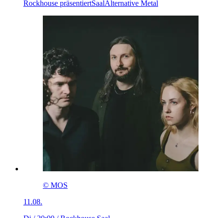
Rockhouse präsentiert
Saal
Alternative Metal
© MOS
11.08.