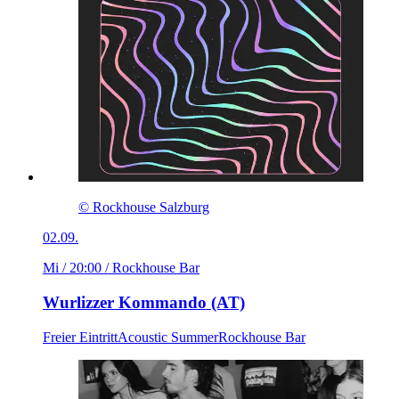
© Rockhouse Salzburg
02.09.
Mi / 20:00
/ Rockhouse Bar
Wurlizzer Kommando (AT)
Freier Eintritt
Acoustic Summer
Rockhouse Bar