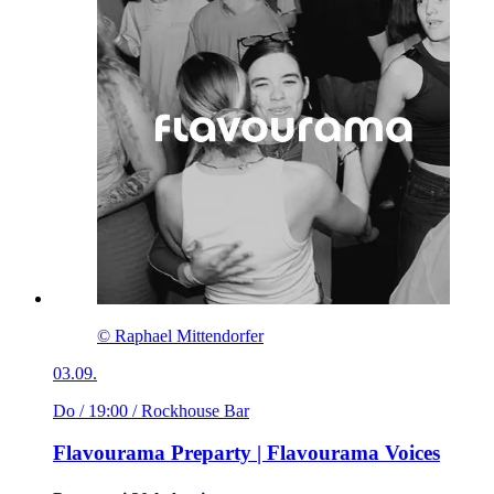
© Raphael Mittendorfer
03.09.
Do / 19:00
/ Rockhouse Bar
Flavourama Preparty | Flavourama Voices