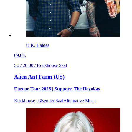
© K. Baldes
09.08.
So / 20:00
/ Rockhouse Saal
Alien Ant Farm (US)
Europe Tour 2026 | Support: The Heyokas
Rockhouse präsentiert
Saal
Alternative Metal