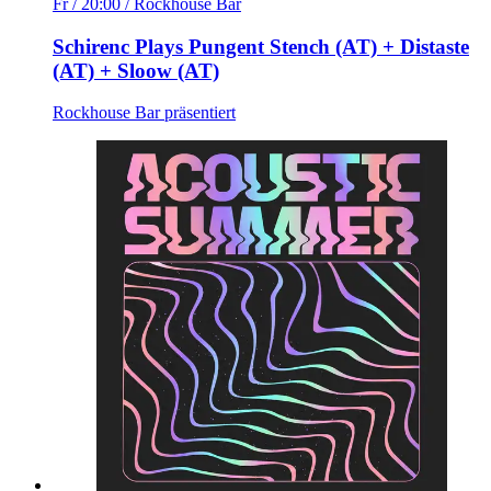
Fr / 20:00
/ Rockhouse Bar
Schirenc Plays Pungent Stench (AT) + Distaste
(AT) + Sloow (AT)
Rockhouse Bar präsentiert