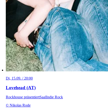
Di, 15.09. / 20:00
Lovehead (AT)
Rockhouse präsentiert
Saal
Indie Rock
© Nikolas Rode