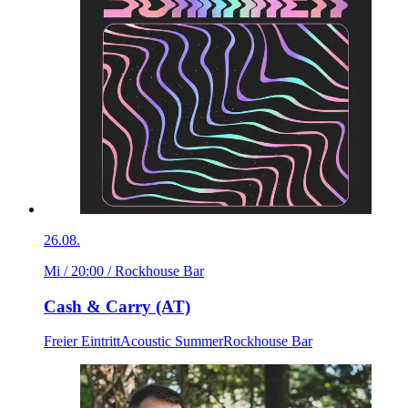
26.08.
Mi / 20:00
/ Rockhouse Bar
Cash & Carry (AT)
Freier Eintritt
Acoustic Summer
Rockhouse Bar