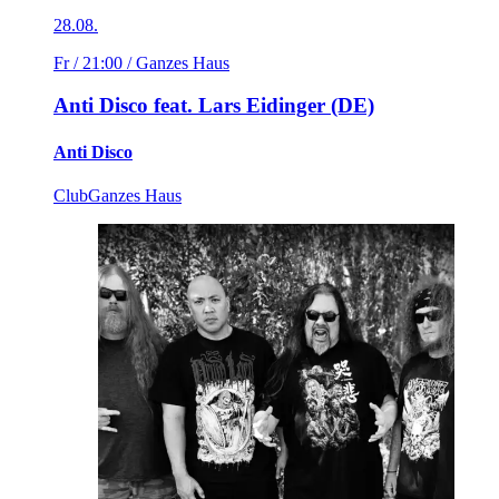
28.08.
Fr / 21:00
/ Ganzes Haus
Anti Disco feat. Lars Eidinger (DE)
Anti Disco
Club
Ganzes Haus