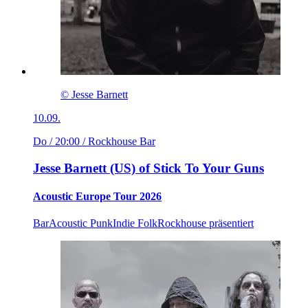
© Jesse Barnett
10.09.
Do / 20:00
/ Rockhouse Bar
Jesse Barnett (US) of Stick To Your Guns
Acoustic Europe Tour 2026
Bar
Acoustic Punk
Indie Folk
Rockhouse präsentiert