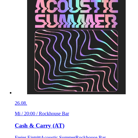
26.08.
Mi / 20:00
/ Rockhouse Bar
Cash & Carry (AT)
Freier Eintritt
Acoustic Summer
Rockhouse Bar