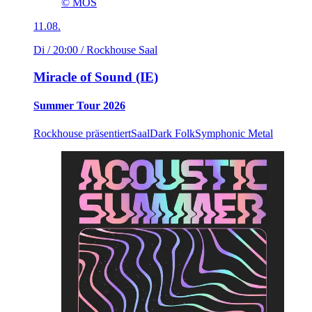
© MOS
11.08.
Di / 20:00
/ Rockhouse Saal
Miracle of Sound (IE)
Summer Tour 2026
Rockhouse präsentiert
Saal
Dark Folk
Symphonic Metal