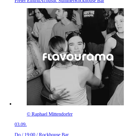
Freier Eintritt
Acoustic Summer
Rockhouse Bar
© Raphael Mittendorfer
03.09.
Do / 19:00
/ Rockhouse Bar