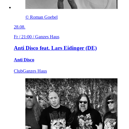
© Roman Goebel
28.08.
Fr / 21:00
/ Ganzes Haus
Anti Disco feat. Lars Eidinger (DE)
Anti Disco
Club
Ganzes Haus