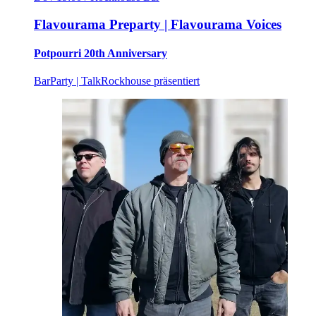
Flavourama Preparty | Flavourama Voices
Potpourri 20th Anniversary
Bar
Party | Talk
Rockhouse präsentiert