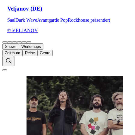
Veljanov (DE)
Saal
Dark Wave
Avantgarde Pop
Rockhouse präsentiert
© VELJANOV
Shows
Workshops
Zeitraum
Reihe
Genre