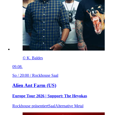
© K. Baldes
09.08.
So / 20:00
/ Rockhouse Saal
Alien Ant Farm (US)
Europe Tour 2026 | Support: The Heyokas
Rockhouse präsentiert
Saal
Alternative Metal