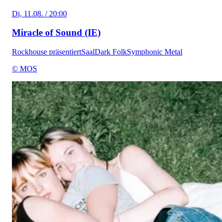
Di, 11.08. / 20:00
Miracle of Sound (IE)
Rockhouse präsentiert
Saal
Dark Folk
Symphonic Metal
© MOS