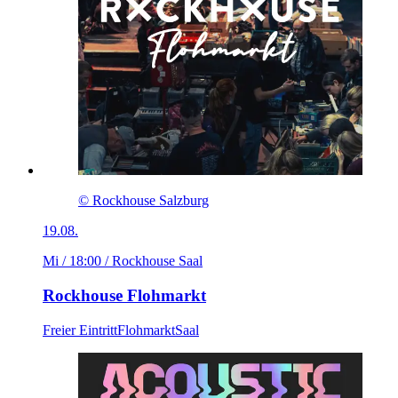
© Rockhouse Salzburg
19.08.
Mi / 18:00
/ Rockhouse Saal
Rockhouse Flohmarkt
Freier Eintritt
Flohmarkt
Saal