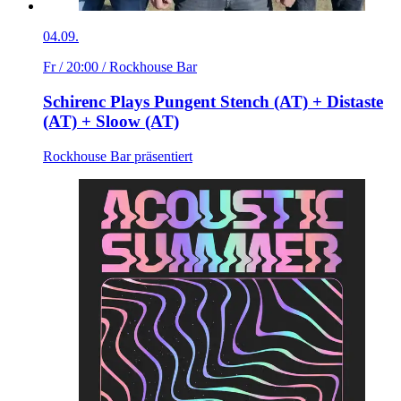
04.09.
Fr / 20:00
/ Rockhouse Bar
Schirenc Plays Pungent Stench (AT) + Distaste
(AT) + Sloow (AT)
Rockhouse Bar präsentiert