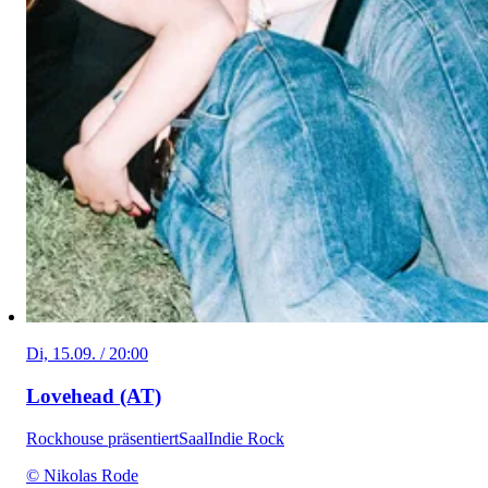
Di, 15.09. / 20:00
Lovehead (AT)
Rockhouse präsentiert
Saal
Indie Rock
© Nikolas Rode