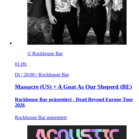
© Rockhouse Bar
01.09.
Di / 20:00
/ Rockhouse Bar
Massacre (US) + A Goat As Our Sheperd (BE)
Rockhouse Bar präsentiert - Dead Beyond Europe Tour
2026
Rockhouse Bar präsentiert