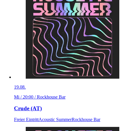
19.08.
Mi / 20:00
/ Rockhouse Bar
Crude (AT)
Freier Eintritt
Acoustic Summer
Rockhouse Bar